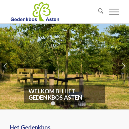
WELKOM BIJ HET
GEDENKBOS ASTEN
1
2
3
4
5
6
Het Gedenkbos