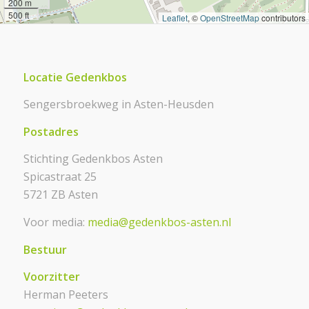
200 m
500 ft
Leaflet
, ©
OpenStreetMap
contributors
Locatie Gedenkbos
Sengersbroekweg in Asten-Heusden
Postadres
Stichting Gedenkbos Asten
Spicastraat 25
5721 ZB Asten
Voor media:
media@gedenkbos-asten.nl
Bestuur
Voorzitter
Herman Peeters